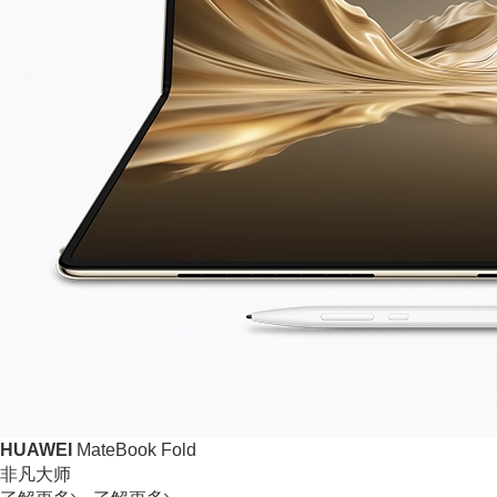
HUAWEI
MateBook Fold
非凡大师