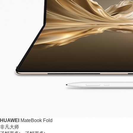
HUAWEI
MateBook Fold
非凡大师