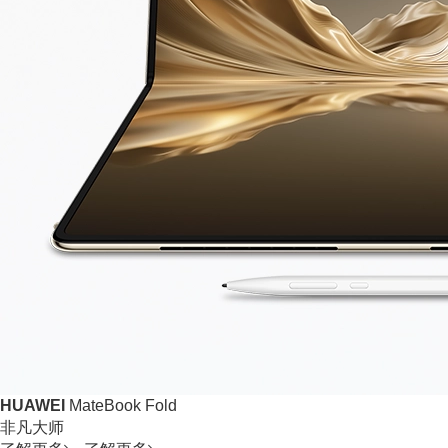
HUAWEI
MateBook Fold
非凡大师