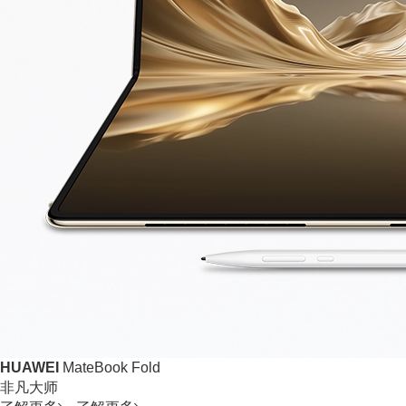
HUAWEI
MateBook Fold
非凡大师