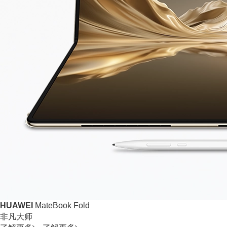
HUAWEI
MateBook Fold
非凡大师