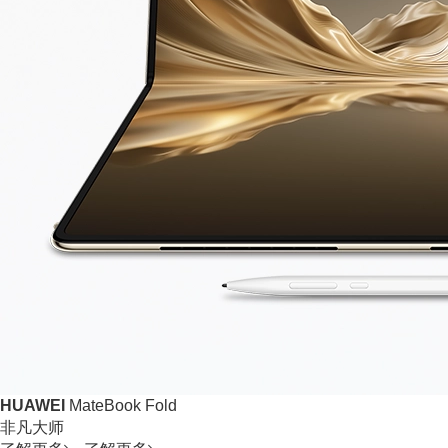
HUAWEI
MateBook Fold
非凡大师