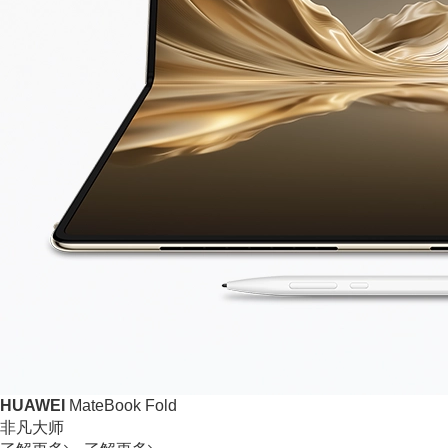
HUAWEI
MateBook Fold
非凡大师