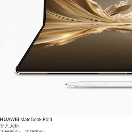
HUAWEI
MateBook Fold
非凡大师