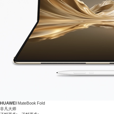
HUAWEI
MateBook Fold
非凡大师