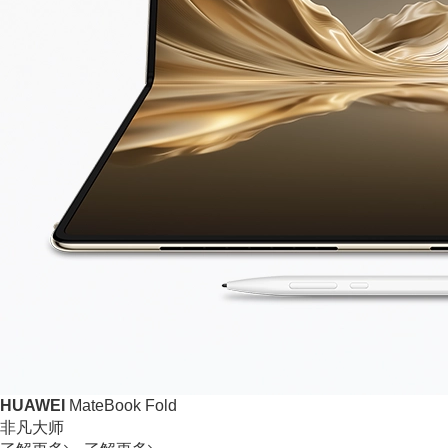
HUAWEI
MateBook Fold
非凡大师