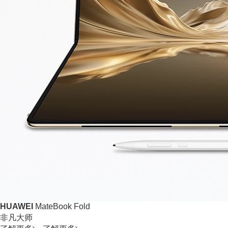
HUAWEI
MateBook Fold
非凡大师