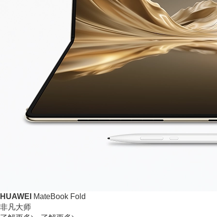
HUAWEI
MateBook Fold
非凡大师