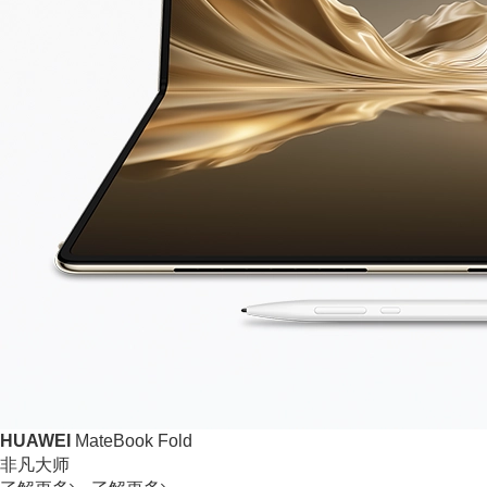
HUAWEI
MateBook Fold
非凡大师