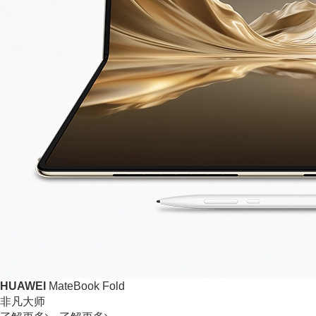
HUAWEI
MateBook Fold
非凡大师