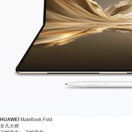
HUAWEI
MateBook Fold
非凡大师