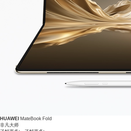
HUAWEI
MateBook Fold
非凡大师