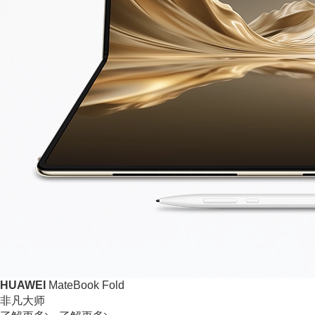
HUAWEI
MateBook Fold
非凡大师