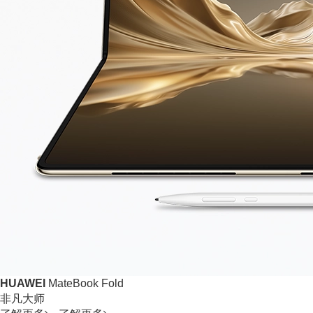
HUAWEI
MateBook Fold
非凡大师