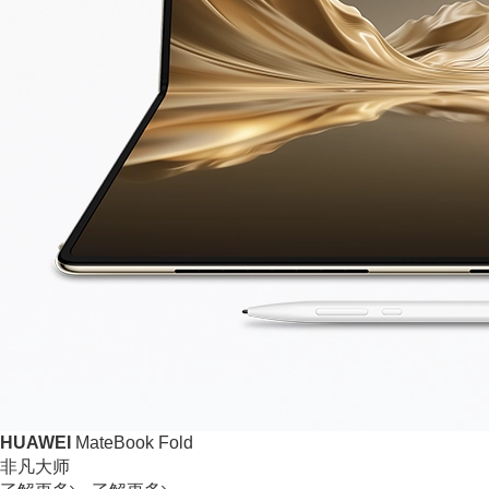
HUAWEI
MateBook Fold
非凡大师