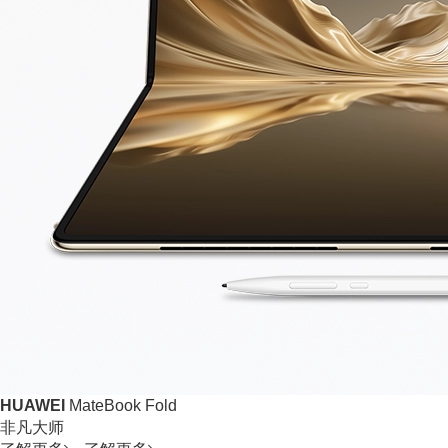
HUAWEI
MateBook Fold
非凡大师