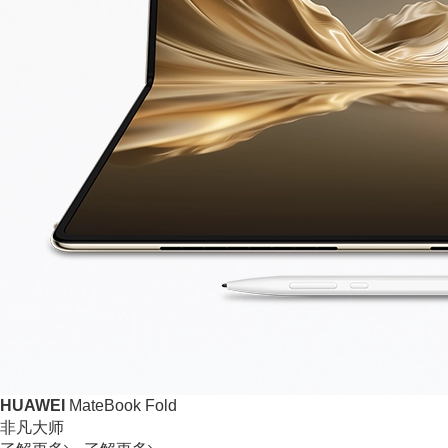
HUAWEI
MateBook Fold
非凡大师