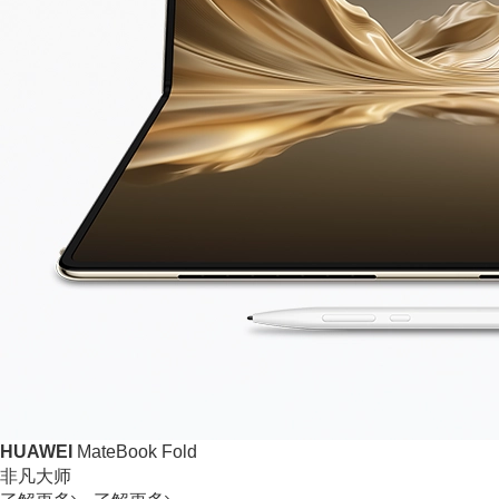
HUAWEI
MateBook Fold
非凡大师