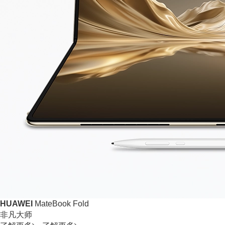
HUAWEI
MateBook Fold
非凡大师