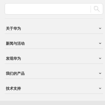
构建万物互联的
智能世界
Building a Fully
Connected,
Intelligent World
关于华为
华为创立于1987年，是全球领先的ICT（信息与通信）基础设施和智能终
新闻与活动
端提供商。我们致力于把数字世界带入每个人、每个家庭、每个组织，构
建万物互联的智能世界。
了解华为
发现华为
我们的产品
技术支持