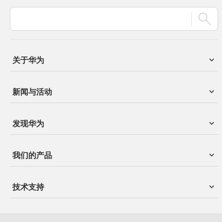
构建万物互联的
智能世界
Building a Fully
Connected,
Intelligent World
关于华为
华为创立于1987年，是全球领先的ICT（信息与通信）基础设施和智能终
新闻与活动
端提供商。我们致力于把数字世界带入每个人、每个家庭、每个组织，构
建万物互联的智能世界。
了解华为
发现华为
我们的产品
技术支持