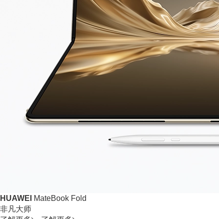
HUAWEI
MateBook Fold
非凡大师