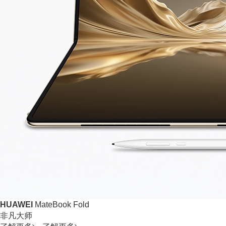
HUAWEI
MateBook Fold
非凡大师