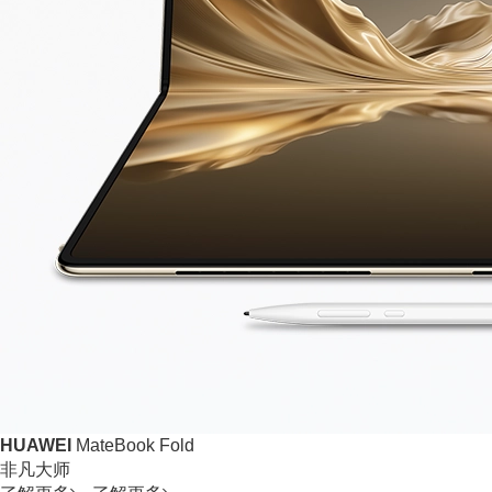
HUAWEI
MateBook Fold
非凡大师