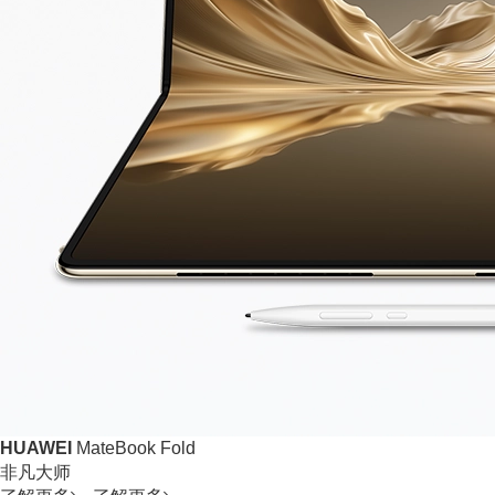
HUAWEI
MateBook Fold
非凡大师