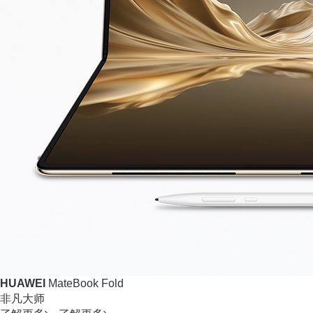
HUAWEI
MateBook Fold
非凡大师